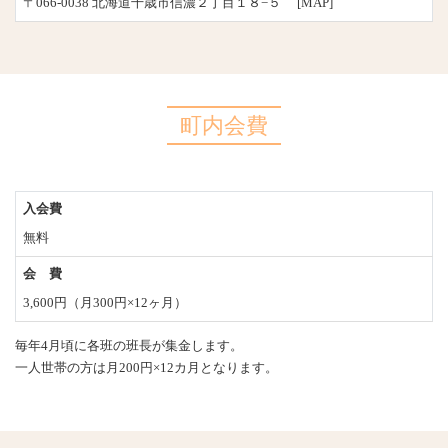
〒066-0038 北海道千歳市信濃２丁目１８−５
[MAP]
町内会費
入会費
無料
会 費
3,600円（月300円×12ヶ月）
毎年4月頃に各班の班長が集金します。
一人世帯の方は月200円×12カ月となります。